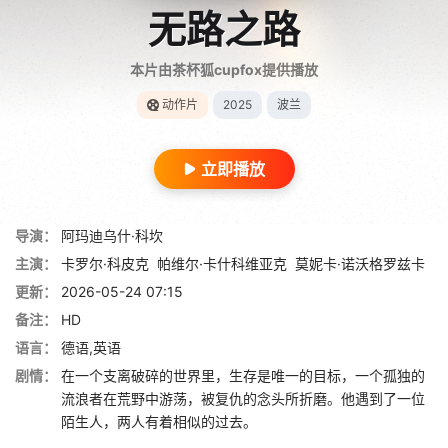
无路之路
本片由茶杯狐cupfox提供播放
动作片
2025
波兰
立即播放
导演：
阿玛迪乌什·科坎
主演：
卡罗尔·科皮克
帕维尔·卡什科维亚克
莫妮卡·诺沃格罗兹卡
更新：
2026-05-24 07:15
备注：
HD
语言：
德语,英语
剧情：
在一个支离破碎的世界里，生存是唯一的目标，一个孤独的
流浪者在荒野中游荡，被复仇的念头所折磨。他遇到了一位
陌生人，两人有着相似的过去。