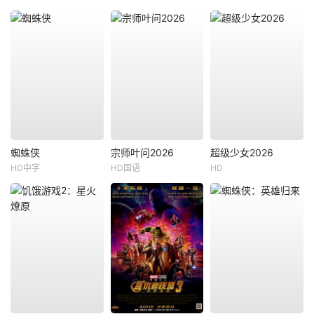
蜘蛛侠
宗师叶问2026
超级少女2026
HD中字
HD国语
HD