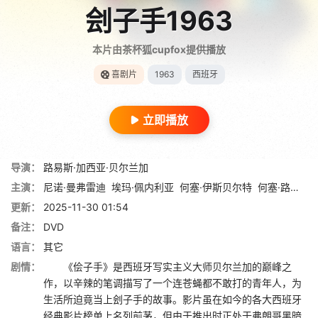
刽子手1963
本片由茶杯狐cupfox提供播放
喜剧片
1963
西班牙
立即播放
导演：
路易斯·加西亚·贝尔兰加
主演：
尼诺·曼弗雷迪
埃玛·佩内利亚
何塞·伊斯贝尔特
何塞·路易斯·洛佩斯·巴斯克斯
更新：
2025-11-30 01:54
备注：
DVD
语言：
其它
剧情：
《侩子手》是西班牙写实主义大师贝尔兰加的巅峰之
作，以辛辣的笔调描写了一个连苍蝇都不敢打的青年人，为
生活所迫竟当上刽子手的故事。影片虽在如今的各大西班牙
经典影片榜单上名列前茅，但由于推出时正处于弗朗哥黑暗