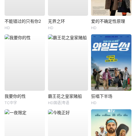
不能错过的只有你2
无界之环
爱的不确定性原理
HD
HD
HD
我要你的性
霸王花之皇家赌船
狂唱下半场
TC中字
HD国语|粤语
HD